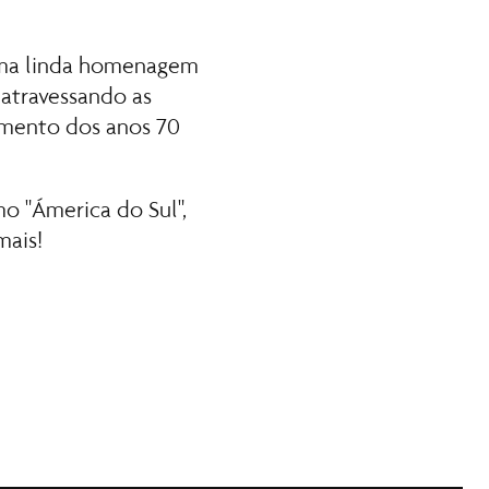
ma linda homenagem 
atravessando as 
mento dos anos 70 
o "Ámerica do Sul", 
mais!